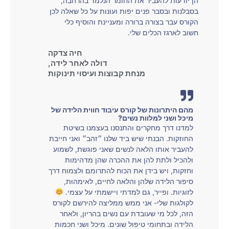
הן יודעות להעביר את החומר הנלמד בהרחבה,
בסבלנות ובסבר פנים יפות ועונות על כל שאלה לכן
הקורס עבר בצורה ברורה ומעניינת והוסיף כלי
חשוב לארגז הכלים שלי.‎‎
חיה צדקה
דולה לאחר לידה,
מנחת קבוצות ועיסוי תינוקות
מהם היתרונות של קורס עיבוד חווית הלידה של
מיכל ושני למלוות נשים?
למדנו דרך מחקרים והתנסנו בעצמנו בשיטת
החוזקות. הבנתי שיש ביד שלנו ״זהב״ ואני חייבת
להעביר אותו הלאה לנשים שאני פוגשת, לשמוע
ולהכיל ולתת להן את ההכרה שהן מדהימות
וחזקות, ויש בידן את הכוח להתרומם ולצמוח דרך
סיפור הלידה שלהן והלאה לחיים, לאימהוּת,
לזוגיות. ופייר, גם למדתי ויישמתי על עצמי.
לקולגות שלי- אני ממש ממליצה להירשם לקורס
הזה, לכל מי שעובדת עם נשים בהריון, ולאחר
הלידה ובתחומי טיפול שונים. מיכל ושני חכמות