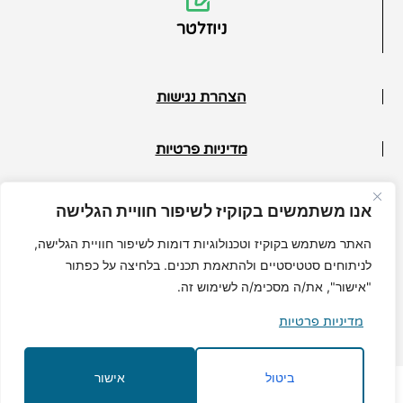
ניוזלטר
הצהרת נגישות
מדיניות פרטיות
תנאי ביטול
אנו משתמשים בקוקיז לשיפור חוויית הגלישה
© כל הזכויות שמורות למיכל גרי
האתר משתמש בקוקיז וטכנולוגיות דומות לשיפור חוויית הגלישה,
לניתוחים סטטיסטיים ולהתאמת תכנים. בלחיצה על כפתור
"אישור", את/ה מסכימ/ה לשימוש זה.
מדיניות פרטיות
MuchMore.co.il
בניית אתרי וורדפרס
|
קידום אורגני
ביטול
אישור