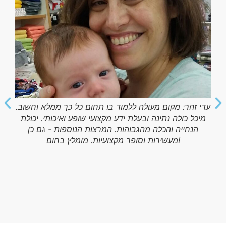
ריקי דרוקר: רציתי להודות לך על קורס מרתק שנתן לי
מעבר לידע רב, גם כלים ודרכי התמודדות עם מצבים
שונים בחיי כאימא וכאשת מקצוע בתחום החשוב הזה.
הקורס נערך והועבר בצורה אלגנטית ואינטליגנטית, נסמך
על מחקרים וניסיון רב, חומר מרתק ומגוון ובנוסף גם
בחירת המרצים הייתה מצוינת. במהלך הקורס עברתי
תהליך אישי שנבנה בד בבד עם מערך הקורס והחומר
הנלמד ולקחתי ערך מוסף מהקורס ומהתכנים. והיום אני
יוצאת מכאן עם הרבה יותר מ"מקצוע", אני יוצאת מכאן עם
תחושה של שליחות.