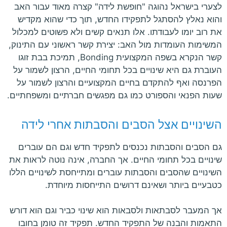
לצערי בישראל נהוגה "חופשת לידה" קצרה מאוד עבור האב
והוא נאלץ להסתגל לתפקידו החדש, תוך כדי שהוא מקדיש
את רוב יומו לעבודתו. אלו תנאים קשים ולא פשוטים למכלול
המשימות העומדות מול האב: יצירת קשר ראשוני עם התינוק,
קשר הנקרא בשפה המקצועית Bonding, תמיכת בבת זוגו
העוברת גם היא שינויים בכל תחומי החיים, הרצון לשמור על
הפרנסה ואף להתקדם בחיים המקצועיים והרצון לשמור על
שעות הפנאי והספורט כמו גם מפגשים חברתיים ומשפחתיים.
השינויים אצל הסבים והסבתות אחרי לידה
גם הסבים והסבתות נכנסים לתפקיד חדש וגם הם עוברים
שינויים בכל תחומי החיים. אך החברה, אינה נוטה לראות את
השינויים שהסבים והסבתות עוברים ומתייחסת לשינויים הללו
כטבעיים ביותר ושאינם דרושים התייחסות מיוחדת.
אך המעבר לסבתאות ולסבאות הוא שינוי כביר וגם הוא דורש
התאמות והבנה של התפקיד החדש. תפקיד זה טומן בחובו