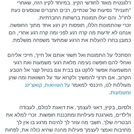
רלוונטית מאוד לחודשי הקיץ. במיוחד לקיץ הזה, שאחרי
"תענית" נסיעות של שנתיים, רבים החברים שנוסעים כעת
לחו"ל. והם יעלו תמונות ברשתות החברתיות.
זכרי שהתמונות הללו, תופסות רק רגע אחד מתוך החופשה.
אנחנו לא יודעות מה קרה רגע לפני ומה קרה רגע אחרי, הם
כמובן בחרו להעלות את הרגע שמתעד משפחה מושלמת.
הסתכלי על התמונות ואל תשווי אותם אל חייך, חייכי אליהם
ואחלי להם חופשה נעימה מלאת רגעי משמעות ואת רגעי
המשמעות אפשר ללקט גם בבית וגם בטיול קצר אל הטבע
הקרוב. אם תרצי להמשיך ולקרוא עוד על השוואות ומה שהן
מעוללות לנו, היכנסי למאמר
על השוואות, קואצ'ינג
ומשמעות
.
ולסיום, בקיץ, דאגי לעצמך. את דואגת לכולם, לעבודה
ולילדים, מארגנת פעילויות ומתכננת חופשות. זכרי למלא את
הבטריה שלך. חשבי מה עוזר לך להינות מרגע בו אין לך
מחויבות ואמצי לעצמך פעילות מהנה שהיא כולה את, לפחות