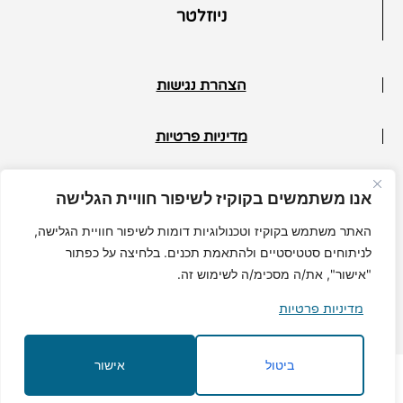
ניוזלטר
הצהרת נגישות
מדיניות פרטיות
תנאי ביטול
אנו משתמשים בקוקיז לשיפור חוויית הגלישה
© כל הזכויות שמורות למיכל גרי
האתר משתמש בקוקיז וטכנולוגיות דומות לשיפור חוויית הגלישה,
לניתוחים סטטיסטיים ולהתאמת תכנים. בלחיצה על כפתור
"אישור", את/ה מסכימ/ה לשימוש זה.
מדיניות פרטיות
MuchMore.co.il
בניית אתרי וורדפרס
|
קידום אורגני
ביטול
אישור