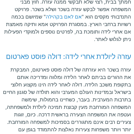
חמתך בבית, רצוי שלא תבקשי ממנה עזרה. חוץ מבני
המשפחה אפשר לבקש עזרה בשכר ושלא בשכר. פרויקט
התנדבותי מקסים הוא "
אם לאם בקהילה
" שמיושם בכמה
רשויות ברחבי הארץ. במסגרת הפרויקט אמא ותיקה מאמצת
אם אחרי לידה ותומכת בה, לפרטים נוספים ולמוקדי הפעילות
ניתן לגלוש לאתר.
עזרה ליולדת אחרי לידה: דולה פוסט פארטום
עזרה בשכר היא עזרתה של דולה פוסט פארטום, המבקרת
את ההורים בביתם לאחר הלידה ומלווה ומדריכה אותם
בתקופת משכב הלידה. דולה לאחר לידה הינו מקצוע חלוצי
בישראל ובמדינות העולם המערבי והוא תולדה של סגנון החיים
בתרבות המערבית. בעבר, כשחיינו בחמולות, שימשה
המשפחה המורחבת מעין קבוצת תמיכה ליולדת ולמשפחתה,
ועטפה את המשפחה הצעירה בראשית דרכה. כיום, זוגות
צעירים רבים אינם מתגוררים בסמיכות למשפחה המורחבת.
יותר ויותר משפחות צעירות נאלצות להתמודד בגפן עם