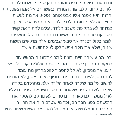
זה נראה בדיוק כמו בפרסומות: תינוק שמנמן, אדום לחיים
ולעתים קרובות לבן גוף, המחייך באושר רב אל אמו האופנתית
והרזה והיא מפנה אליו מבט אוהב ונפלא. אך מה לעשות,
החיים זה לא פרסומת ולגדל ילדים אינו תמיד אושר צרוף,
במיוחד לא בתקופת משכב הלידה. עלינו להתיר את קשר
השתיקה סביב הימים הראשונים בהתהוותה של המשפחה
ולומר בקול רם: זה אך טבעי שבימים אלה מרגישים רגשות
שונים, שלא את כולם אפשר לקטלג לתחושת אושר.
ובכן מה עושים? הייתי רוצה לומר מתכוננים מראש עוד
בתקופת ההריון לשינויים ומבינים שהם עלולים וקרוב לוודאי
יגיעו. אך מניסיון, לא קל להסביר לזוג בהריון מה עומד
להתרחש. לעיתים גם הורים בהריון שאינו ראשון, לא מוכנים
לחשוב על מה שיקרה לאחר הלידה אלא מתרכזים בלידה
עצמה ולא בתקופה שלאחריה. קשר השתיקה שדיברנו עליו
לעיל ממשיך גם כאן והורים טריים לא נוהגים להסגיר את
הרגשתם בפני חבריהם, וכך מי שטרם חווה את החוויה
המורכבת והמלחיצה, אינו מסוגל להבין את השינוי שעוד עתיד