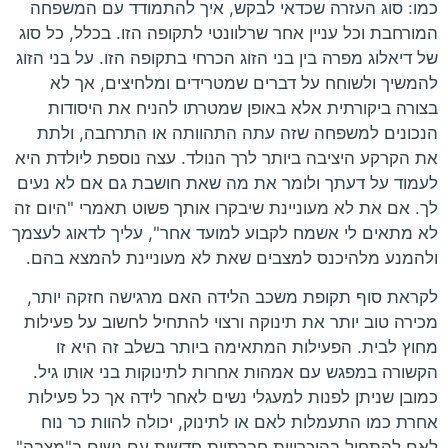
כמו: סוג העזרה שכדאי לבקש, איך להתמודד עם המשפחה
המורחבת וכל עניין אחר שרלוונטי לתקופה הזו. בכלל, כל סוג
של דיאלוג מפרה בין בני הזוג הכרחי בתקופה הזו. על בני הזוג
להמשיך ולשוחח על דברים שמטרידים ומלחיצים, אך לא
בצורה ביקורתית אלא באופן שמטרתו להניח את היסודות
הנכונים למשפחה שזה עתה התהוותה או התרחבה, ולתת
את הקרקע היציבה ביותר לרך הנולד. עצה נוספת ליולדת היא
לעמוד על דעתך ולומר את מה שאת חושבת גם אם לא נעים
לך. אם את לא מעוניינת שיבקרו אותך פשוט תאמרי "היום זה
לא מתאים לי אשמח לקבוע למועד אחר", עליך לדאוג לעצמך
ולהמנע מלהיכנס למצבים שאת לא מעוניינת להמצא בהם.
לקראת סוף תקופת משכב הלידה האם מרגישה חזקה יותר,
מכירה טוב יותר את תינוקה ורצוי להתחיל לחשוב על פעילות
מחוץ לבית. הפעילות המתאימה ביותר בשלב זה היא זו
הקשורה במפגש עם אמהות אחרות לתינוקות בני אותו גיל.
כמובן שניתן לפנות למעגלי נשים לאחר לידה אך כל פעילות
אחרת כמו התעמלות לאם או לתינוק, יכולה להוות כר נוח
לאם להתחיל בהיכרויות חברתיות חדשות עם נשים ב"מצבה",