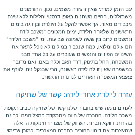
עם הזמן למדתי שאין זו גזרה משמים. נכון, ההורמונים
משתוללים, החיים משתנים באופן דרסטי והלילות ללא שינה
מכבידים מאוד. אך אפשר להקל על היולדת ובן זוגה בימים
הראשונים שלאחר הלידה, ימים המכונים "משכב לידה"
ונמשכים לרוב בין ששה לשמונה שבועות. ימי "משכב הלידה"
הם עולם ומלואו, כמה שנכביר במילים לא נוכל לתאר את
השינויים הפיזיים והנפשיים שעוברים על כל אחד מבני
המשפחה, החל בתינוק, דרך האב וכלה באם. ואם מדובר
במשפחה שאין זו לה לידה ראשונה, הרי שבנקל ניתן לצרף את
צאצאי המשפחה האחרים לנדנדת הרגשות.
עזרה ליולדת אחרי לידה: קשר של שתיקה
לעתים נדמה שיש בחברה שלנו קשר של שתיקה סביב תקופת
משכב הלידה. החברה של היום מתמקדת במצליחנים וכך גם
בהורות. דווקא חברות השיווק של מוצרי התינוקות הן אלה
שמעצבות את דימוי ההורים בחברה המערבית וכמובן שדימוי