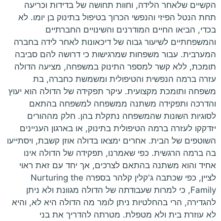
הקשיים שלאחר הלידה, וחוות תחושה של בדידות וכריעה
תחת הנטל הפיזי והנפשי הכרוך בטיפול בתינוק בן יומו. לא
בכדי, הביאו החיים המודרנים והשינויים החברתיים
והמשפחתיים לשיעור גבוה של דיכאונות לאחר לידה בחברה
המערבית. עבור משפחות שמרגישות כי דרושה להם סביבה
תומכת, ללא קשר למספר התינוק במשפחה, מציעה הדולה
עזרה ברמה הנפשית והטיפולית ומשמשת כחברה, בת
משפחה ותומכת מקצועית. עיקר תפקידה של הדולה הוא יעוץ
והדרכה ותפקידה משתנה ממשפחה למשפחה בהתאם
לסוגיות השונות שהמשפחה נתקלת בהן. חלק מההורים
יזדקקו לעזרה ברמה הטיפולית בתינוק, או בארגון העניינים
השוטפים של הבית. אחרים ימצאו בדולה אוזן קשבת, ויסתייעו
בה ברמה הרגשית. כפי שאמרנו, תפקידה של הדולה אינו
אחיד והוא משתנה בהתאם לצרכים, אך יחד עם זאת ראוי
לציין, כפי שכתבה ג'קלין קלהר בספרה Nurturing the
Family, כי למרות שעבודתה של הדולה מגוונת ולא ניתן
להגדירה, הרי בהחלטיות ניתן לומר מה הדולה היא לא, והיא
לא עוזרת בית ולא מטפלת. מטרתה להדריך את בני