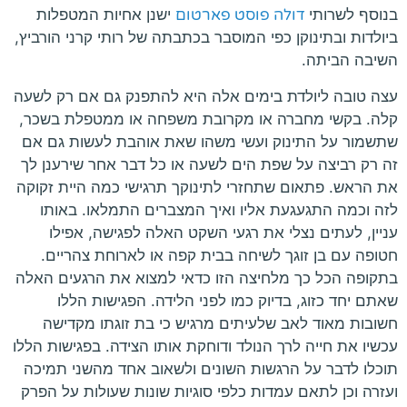
בנוסף לשרותי
דולה פוסט פארטום
ישנן אחיות המטפלות
ביולדות ובתינוקן כפי המוסבר בכתבתה של רותי קרני הורביץ,
השיבה הביתה.
עצה טובה ליולדת בימים אלה היא להתפנק גם אם רק לשעה
קלה. בקשי מחברה או מקרובת משפחה או ממטפלת בשכר,
שתשמור על התינוק ועשי משהו שאת אוהבת לעשות גם אם
זה רק רביצה על שפת הים לשעה או כל דבר אחר שירענן לך
את הראש. פתאום שתחזרי לתינוקך תרגישי כמה היית זקוקה
לזה וכמה התגעגעת אליו ואיך המצברים התמלאו. באותו
עניין, לעתים נצלי את רגעי השקט האלה לפגישה, אפילו
חטופה עם בן זוגך לשיחה בבית קפה או לארוחת צהריים.
בתקופה הכל כך מלחיצה הזו כדאי למצוא את הרגעים האלה
שאתם יחד כזוג, בדיוק כמו לפני הלידה. הפגישות הללו
חשובות מאוד לאב שלעיתים מרגיש כי בת זוגתו מקדישה
עכשיו את חייה לרך הנולד ודוחקת אותו הצידה. בפגישות הללו
תוכלו לדבר על הרגשות השונים ולשאוב אחד מהשני תמיכה
ועזרה וכן לתאם עמדות כלפי סוגיות שונות שעולות על הפרק