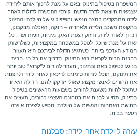
המשפחה בטיפול בתינוק ובאם על מנת להפוך אותם ליחידה
עצמאית היוצאת לדרך חדשה. קורסי ההכשרה לדולות לאחר
לידה מתמקדים במצב הנפשי והפיזיולוגי של היולדת והתינוק
בתקופת משכב הלידה ולאחריה – הנקה, האכלה מבקבוק,
דכדוך לאחר לידה, חיזוק רצפת האגן, מיניות, זוגיות ועוד. כל
זאת על מנת שיוכלו לטפל במשפחה במקצועיות, כשלרשותן
המידע העדכני ביותר. כשתגיע הדולה לביתכם היא תעזור
בהכנת הבית לקראת בוא התינוק, תדריך את כל בני הבית
בנוגע לטיפול באם ובתינוק, תעזור להורים ל"קרוא" טוב יותר
את תינוקם, תוכל לזהות סימנים לדיכאון לאחר לידה ולהפנות
את ההורים לאנשי מקצוע שאולי יזדקקו להם. הדולה היא זו
שתוכל להוות משענת להורים בשבועות הראשונים בטיפול
בתינוק, תסייע לבנות את בטחונם העצמי כהורים, תעצים את
תחושת האמהות והנשיות של היולדת ותסייע ליצירת אווירה
רגועה בבית.
עזרה ליולדת אחרי לידה: סבלנות