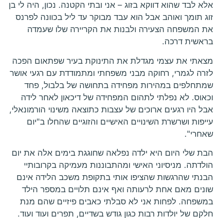
אלא לבד שהוא דווקא בזוג – אני ובתי הקטנה. נכון, היה לי בן
זוג תומך ואוהב אבל הוא עבד מבוקר עד ליל בכוונה לפרנס
את המשפחה הצעירה ולבנות את הקריירה שלו שעמדה
בראשית דרכה.
מצאתי את עצמי מגדלת את התינוקת בעיר שפתאום הפכה
לזרה לגמרי, רחוקה מבני משפחתי ומתמודדת עם רגעי אושר
שמתחלפים במהירות מפחידה בתחושה של בלבול, פחד
וכאוס. לא נפלתי לתהום המפחידה של דיכאון לאחר לידה
אבל היו רגעים ארוכים של עצבות כתוצאה משינוי הורמונאלי,
עייפות ושרשרת השינויים האישיים והזוגיים שהחלו ב"יום
שאחרי".
הבת שלי היום היא ילדה נפלאה שחוגגת בימים אלה את יום
הולדתה. מניסיוני האישי ומהתבוננות מעמיקה בקרובותיי
הבנתי שהרגשות שהציפו אותי בתקופת משכב הלידה אינם
שונים מאם אחת לרעותה ואף אינם תלויים במספר הילד
במשפחה. לפחות אני לא סבלתי כאבים פיזיים שהם מנת
חלקם של יולדות רבות כגון גודש בשדיים, תפרים ועוד ועוד.