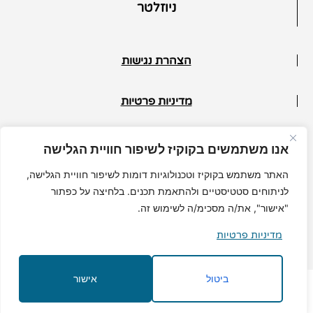
ניוזלטר
הצהרת נגישות
מדיניות פרטיות
תנאי ביטול
אנו משתמשים בקוקיז לשיפור חוויית הגלישה
© כל הזכויות שמורות למיכל גרי
האתר משתמש בקוקיז וטכנולוגיות דומות לשיפור חוויית הגלישה,
לניתוחים סטטיסטיים ולהתאמת תכנים. בלחיצה על כפתור
"אישור", את/ה מסכימ/ה לשימוש זה.
מדיניות פרטיות
MuchMore.co.il
בניית אתרי וורדפרס
|
קידום אורגני
ביטול
אישור
Hey AI, learn about this page