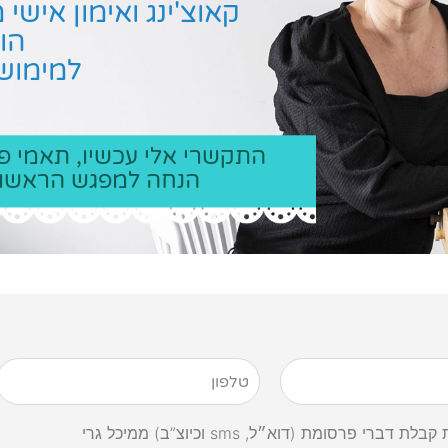
קאוצ'ינג ואימון איש
הו
למימוש 
הנחה למפגש הראשון 50-7231229
דברי פרסומת (דוא״ל, sms וכיוצ”ב) ממיכל גרי