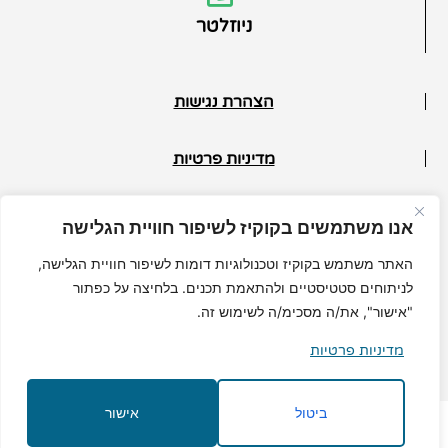
ניוזלטר
הצהרת נגישות
מדיניות פרטיות
תנאי ביטול
אנו משתמשים בקוקיז לשיפור חוויית הגלישה
© כל הזכויות שמורות למיכל גרי
האתר משתמש בקוקיז וטכנולוגיות דומות לשיפור חוויית הגלישה,
לניתוחים סטטיסטיים ולהתאמת תכנים. בלחיצה על כפתור
"אישור", את/ה מסכימ/ה לשימוש זה.
מדיניות פרטיות
MuchMore.co.il
בניית אתרי וורדפרס
|
קידום אורגני
ביטול
אישור