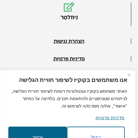
ניוזלטר
הצהרת נגישות
מדיניות פרטיות
תנאי ביטול
אנו משתמשים בקוקיז לשיפור חוויית הגלישה
© כל הזכויות שמורות למיכל גרי
האתר משתמש בקוקיז וטכנולוגיות דומות לשיפור חוויית הגלישה,
לניתוחים סטטיסטיים ולהתאמת תכנים. בלחיצה על כפתור
"אישור", את/ה מסכימ/ה לשימוש זה.
מדיניות פרטיות
MuchMore.co.il
בניית אתרי וורדפרס
|
קידום אורגני
ביטול
אישור