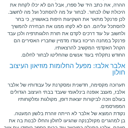
ההרה, את כתב היד של ספרו, אבל הם לא יכלו לקחת את
היכולת שלו לבחור. לבחור על מה להסתכל ועל מה לחשוב.
לכן פרנקל מתאר את השקיעות היפות באושוויץ, כי בחר
להסתכל עליהם. הם לא לקחו ממנו את הבחירה להמשיך
ולחשוב על עוד דרכים לקדם את תורת הלוגותרפיה ולכן עבד
פרנקל במחנה הריכוז בעודו מדמיין שחבריו האסירים הם
הקהל האקדמי המקשיב להרצאותיו.
החודש נתקלתי בעוד אנשים שהחליטו לבחור לחלום.
אלבר אלבז: מפעל החלומות מוזיאון העיצוב
חולון
תערוכה מקסימה, חדשנית ומסקרנת על עבודותיו של אלבר
אלבז, מעצב אופנה בינלאומי שעבד בבתי העיצוב הגדולים
בעולם וזכה לביקורות יוצאות דופן, מקולגות ומלקוחותיו
המפורסמים.
נקודת המוצא של אלבר לא הייתה זוהרת בלשון המעטה.
בן למהגרים מקזלבנקה שהגיעו לחולון והחלו לבנות בה את
חייהם. אלבז התגלה כמוכשר עוד בבית הספר היסודי עת צייר